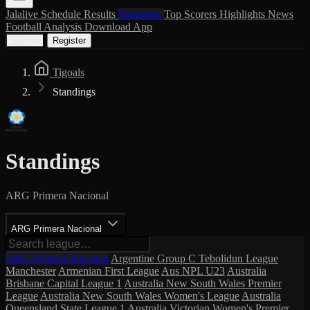
Jalalive
Schedule
Results
Standings
Top Scorers
Highlights
News
Football Analysis
Download App
Sign in
Register
Tigoals
Standings
Standings
ARG Primera Nacional
ARG Primera Nacional
ARG Primera Nacional
Argentine Group C Tebolidun League
Manchester
Armenian First League
Aus NPL U23
Australia
Brisbane Capital League 1
Australia New South Wales Premier
League
Australia New South Wales Women's League
Australia
Queensland State League 1
Australia Victorian Women's Premier