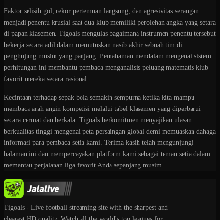
Faktor selisih gol, rekor pertemuan langsung, dan agresivitas serangan
menjadi penentu krusial saat dua klub memiliki perolehan angka yang setara
di papan klasemen. Tigoals mengulas bagaimana instrumen penentu tersebut
bekerja secara adil dalam memutuskan nasib akhir sebuah tim di
penghujung musim yang panjang. Pemahaman mendalam mengenai sistem
perhitungan ini membantu pembaca menganalisis peluang matematis klub
favorit mereka secara rasional.
Kecintaan terhadap sepak bola semakin sempurna ketika kita mampu
membaca arah angin kompetisi melalui tabel klasemen yang diperbarui
secara cermat dan berkala. Tigoals berkomitmen menyajikan ulasan
berkualitas tinggi mengenai peta persaingan global demi memuaskan dahaga
informasi para pembaca setia kami. Terima kasih telah mengunjungi
halaman ini dan mempercayakan platform kami sebagai teman setia dalam
memantau perjalanan liga favorit Anda sepanjang musim.
Tigoals - Live football streaming site with the sharpest and
clearest HD quality. Watch all the world's top leagues for