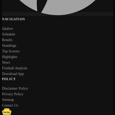
NAVIGATION
Jalalive
Schedule
Results
Standings
Top Scorers
Highlights
News
Football Analysis
Download App
POLICY
Disclaimer Policy
Privacy Policy
Sitemap
Contact Us