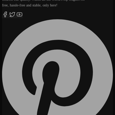
free, hassle-free and stable, only here!