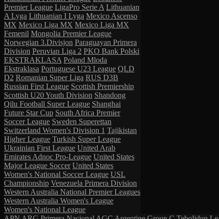
Premier League
LigaPro Serie A
Lithuanian
A Lyga
Lithuanian I Lyga
Mexico Ascenso
MX
Mexico Liga MX
Mexico Liga MX
Femenil
Mongolia Premier League
Norwegian 3.Divisjon
Paraguayan Primera
Division
Peruvian Liga 2
PKO Bank Polski
EKSTRAKLASA
Poland Mloda
Ekstraklasa
Portuguese U23 League
QLD
D2
Romanian Super Liga
RUS D3B
Russian First League
Scottish Premiership
Scottish U20 Youth Division
Shandong
Qilu Football Super League
Shanghai
Future Star Cup
South Africa Premier
Soccer League
Sweden Superettan
Switzerland Women's Division 1
Tajikistan
Higher League
Turkish Super League
Ukrainian First League
United Arab
Emirates Adnoc Pro-League
United States
Major League Soccer
United States
Women's National Soccer League
USL
Championship
Venezuela Primera Division
Western Australia National Premier Leagues
Western Australia Women's League
Women's National League
APN
ARG Primera Nacional
AGC
Argentine Group C Tebolidun Le