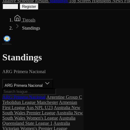
Jalalive
Schedule
Results
Standings
Top Scorers
Highlights
News
Fo
Sign in
Register
Tigoals
Standings
Standings
ARG Primera Nacional
ARG Primera Nacional
ARG Primera Nacional
Argentine Group C
Tebolidun League Manchester
Armenian
First League
Aus NPL U23
Australia New
South Wales Premier League
Australia New
South Wales Women's League
Australia
Queensland State League 1
Australia
Victorian Women's Premier League