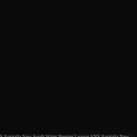
S
Australia New South Wales Premier League
ANS
Australia New