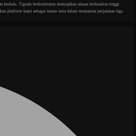
n berkala. Tigoals berkomitmen menyajikan ulasan berkualitas tinggi
an platform kami sebagai teman setia dalam memantau perjalanan liga