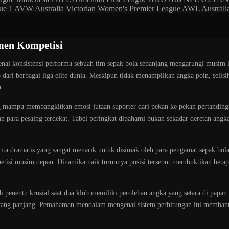
ue 1
AVW
Australia Victorian Women's Premier League
AWL
Austral
men Kompetisi
genai konsistensi performa sebuah tim sepak bola sepanjang mengarungi musim
b dari berbagai liga elite dunia. Meskipun tidak menampilkan angka poin, selisih
n.
ang mampu membangkitkan emosi jutaan suporter dari pekan ke pekan pertandin
ara pesaing terdekat. Tabel peringkat dipahami bukan sekadar deretan angka bia
a dramatis yang sangat menarik untuk disimak oleh para pengamat sepak bola j
etisi musim depan. Dinamika naik turunnya posisi tersebut membuktikan betapa
adi penentu krusial saat dua klub memiliki perolehan angka yang setara di pap
yang panjang. Pemahaman mendalam mengenai sistem perhitungan ini membantu