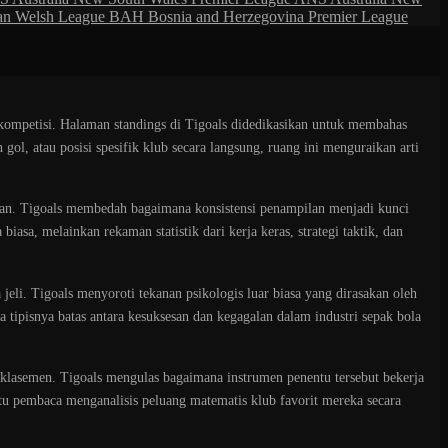
ian Welsh League
BAH
Bosnia and Herzegovina Premier League
 kompetisi. Halaman standings di Tigoals didedikasikan untuk membahas
 gol, atau posisi spesifik klub secara langsung, ruang ini menguraikan arti
gan. Tigoals membedah bagaimana konsistensi penampilan menjadi kunci
sa, melainkan rekaman statistik dari kerja keras, strategi taktik, dan
eli. Tigoals menyoroti tekanan psikologis luar biasa yang dirasakan oleh
 tipisnya batas antara kesuksesan dan kegagalan dalam industri sepak bola
an klasemen. Tigoals mengulas bagaimana instrumen penentu tersebut bekerja
 pembaca menganalisis peluang matematis klub favorit mereka secara