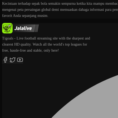
Kecintaan terhadap sepak bola semakin sempurna ketika kita mampu membaca a
mengenai peta persaingan global demi memuaskan dahaga informasi para pem
favorit Anda sepanjang musim.
Tigoals - Live football streaming site with the sharpest and
clearest HD quality. Watch all the world's top leagues for
free, hassle-free and stable, only here!