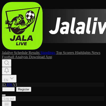
Jalalive
Schedule
Results
Standings
Top Scorers
Highlights
News
Football Analysis
Download App
EN
ID
EN
VI
Sign in
Register
Log out