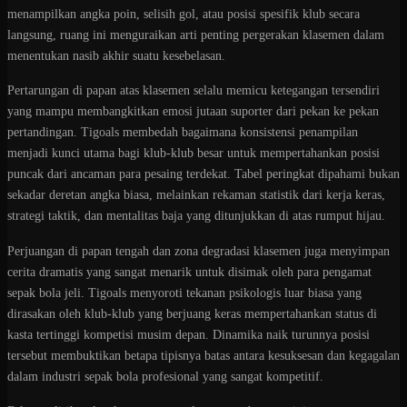
menampilkan angka poin, selisih gol, atau posisi spesifik klub secara
langsung, ruang ini menguraikan arti penting pergerakan klasemen dalam
menentukan nasib akhir suatu kesebelasan.
Pertarungan di papan atas klasemen selalu memicu ketegangan tersendiri
yang mampu membangkitkan emosi jutaan suporter dari pekan ke pekan
pertandingan. Tigoals membedah bagaimana konsistensi penampilan
menjadi kunci utama bagi klub-klub besar untuk mempertahankan posisi
puncak dari ancaman para pesaing terdekat. Tabel peringkat dipahami bukan
sekadar deretan angka biasa, melainkan rekaman statistik dari kerja keras,
strategi taktik, dan mentalitas baja yang ditunjukkan di atas rumput hijau.
Perjuangan di papan tengah dan zona degradasi klasemen juga menyimpan
cerita dramatis yang sangat menarik untuk disimak oleh para pengamat
sepak bola jeli. Tigoals menyoroti tekanan psikologis luar biasa yang
dirasakan oleh klub-klub yang berjuang keras mempertahankan status di
kasta tertinggi kompetisi musim depan. Dinamika naik turunnya posisi
tersebut membuktikan betapa tipisnya batas antara kesuksesan dan kegagalan
dalam industri sepak bola profesional yang sangat kompetitif.