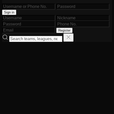
Sign in
Register