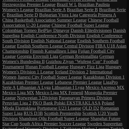
Herzegovina Premier League
Brazil W L
Brazilian Paulista
Women's League
Brazilian Serie A
Brazilian Serie B
Brazilian Serie
C
Brazilian Serie D
Bulgarian Vtora Liga
Categoría Primera A
China Basketball Association Summer League
Chinese Football
Assorciation U-20 League
Chinese Football Super League
Colombian Torneo BetPlay Dimayor
Danish Elitedivisionen
Danish
Superliga
English Conference North Division
English Conference
South Division
English National League
English Southern Football
League
English Southern League Central Division
FIBA U18 Asian
Championship
Finnish Kansallinen Liiga
Fujian Football City
League
Georgia Erovnuli Liga
German Regionalliga
German
Women's Bundesliga II
Guizhou Ziyun "Wufeng Cup" Football
Tournament
Hunan Football League
Hungary Fizz Liga
Hungary
Women's Division 1 League
Iceland Division 2
International
Women
Jiangxi City Football Super League
Kazakhstan Division 1
Kazakhstan Premier League
Lebanese Premier League
LigaPro
Serie A
Lithuanian A Lyga
Lithuanian I Lyga
Mexico Ascenso MX
Mexico Liga MX
Mexico Liga MX Femenil
Mongolia Premier
League
Norwegian 3.Divisjon
Paraguayan Primera Division
Peruvian Liga 2
PKO Bank Polski EKSTRAKLASA
Poland
Mloda Ekstraklasa
Portuguese U23 League
QLD D2
Romanian
Super Liga
RUS D3B
Scottish Premiership
Scottish U20 Youth
Division
Shandong Qilu Football Super League
Shanghai Future
Star Cup
South Africa Premier Soccer League
Sweden Superettan
Switzerland Women's Division 1
Tajikistan Higher League
Turkish