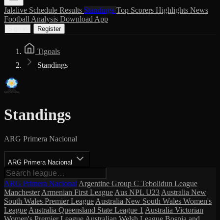
Jalalive
Schedule
Results
Standings
Top Scorers
Highlights
News
Football Analysis
Download App
Sign in
Register
Tigoals
Standings
Standings
ARG Primera Nacional
ARG Primera Nacional
ARG Primera Nacional
Argentine Group C Tebolidun League
Manchester
Armenian First League
Aus NPL U23
Australia New
South Wales Premier League
Australia New South Wales Women's
League
Australia Queensland State League 1
Australia Victorian
Women's Premier League
Australian Welsh League
Bosnia and