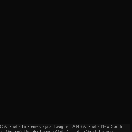
C
Australia Brisbane Capital League 1
ANS
Australia New South
rian Women's Premier League
AWL
Australian Welsh League