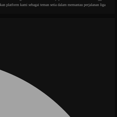
an platform kami sebagai teman setia dalam memantau perjalanan liga