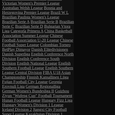
Victorian Women's Premier League
Australian Welsh League
Bosnia and
Herzegovina Premier League
Brazil W L
Brazilian Paulista Women's League
Brazilian Serie A
Brazilian Serie B
Brazilian
Serie C
Brazilian Serie D
Bulgarian Vtora
Liga
Categoría Primera A
China Basketball
Association Summer League
Chinese
Football Assorciation U-20 League
Chinese
Football Super League
Colombian Torneo
BetPlay Dimayor
Danish Elitedivisionen
Danish Superliga
English Conference North
Division
English Conference South
Division
English National League
English
Southern Football League
English Southern
League Central Division
FIBA U18 Asian
Championship
Finnish Kansallinen Liiga
Fujian Football City League
Georgia
Erovnuli Liga
German Regionalliga
German Women's Bundesliga II
Guizhou
Ziyun "Wufeng Cup" Football Tournament
Hunan Football League
Hungary Fizz Liga
Hungary Women's Division 1 League
Iceland Division 2
Jiangxi City Football
Super League
Kazakhstan Division 1