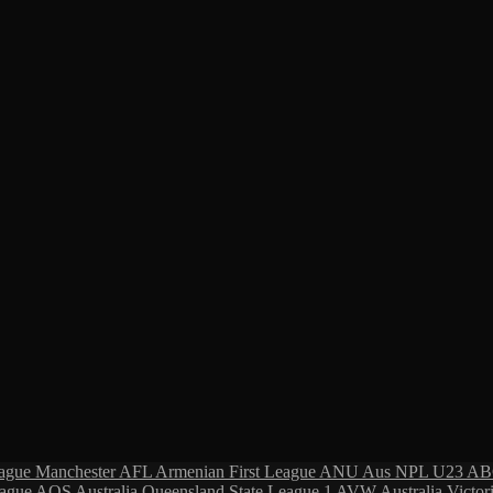
ague Manchester
AFL
Armenian First League
ANU
Aus NPL U23
AB
eague
AQS
Australia Queensland State League 1
AVW
Australia Victo