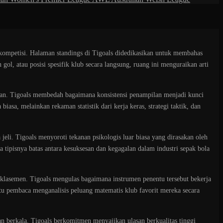
 kompetisi. Halaman standings di Tigoals didedikasikan untuk membahas
 gol, atau posisi spesifik klub secara langsung, ruang ini menguraikan arti
gan. Tigoals membedah bagaimana konsistensi penampilan menjadi kunci
sa, melainkan rekaman statistik dari kerja keras, strategi taktik, dan
eli. Tigoals menyoroti tekanan psikologis luar biasa yang dirasakan oleh
 tipisnya batas antara kesuksesan dan kegagalan dalam industri sepak bola
an klasemen. Tigoals mengulas bagaimana instrumen penentu tersebut bekerja
 pembaca menganalisis peluang matematis klub favorit mereka secara
n berkala. Tigoals berkomitmen menyajikan ulasan berkualitas tinggi