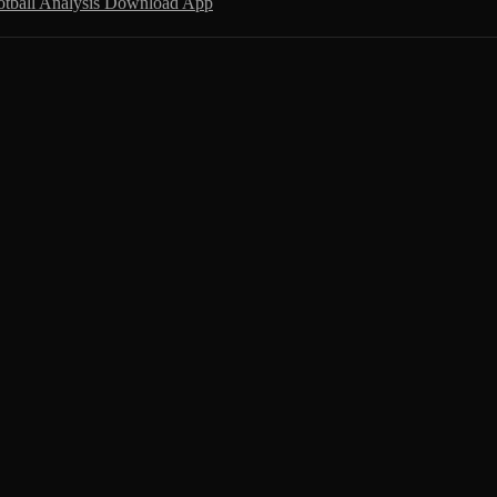
otball Analysis
Download App