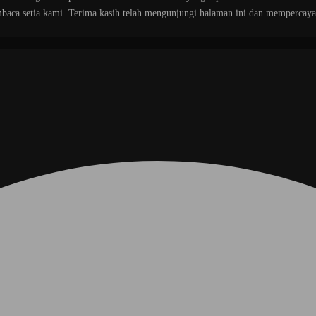
baca setia kami. Terima kasih telah mengunjungi halaman ini dan mempercayak