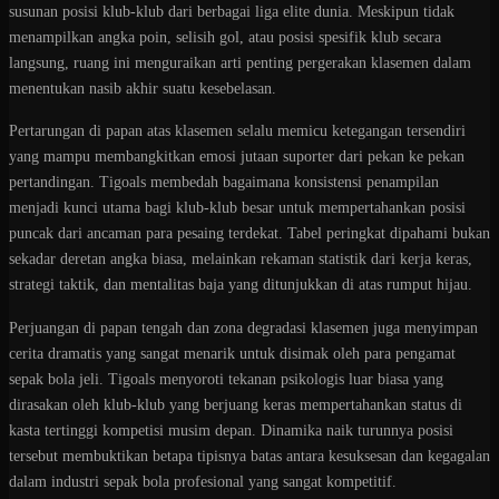
susunan posisi klub-klub dari berbagai liga elite dunia. Meskipun tidak
menampilkan angka poin, selisih gol, atau posisi spesifik klub secara
langsung, ruang ini menguraikan arti penting pergerakan klasemen dalam
menentukan nasib akhir suatu kesebelasan.
Pertarungan di papan atas klasemen selalu memicu ketegangan tersendiri
yang mampu membangkitkan emosi jutaan suporter dari pekan ke pekan
pertandingan. Tigoals membedah bagaimana konsistensi penampilan
menjadi kunci utama bagi klub-klub besar untuk mempertahankan posisi
puncak dari ancaman para pesaing terdekat. Tabel peringkat dipahami bukan
sekadar deretan angka biasa, melainkan rekaman statistik dari kerja keras,
strategi taktik, dan mentalitas baja yang ditunjukkan di atas rumput hijau.
Perjuangan di papan tengah dan zona degradasi klasemen juga menyimpan
cerita dramatis yang sangat menarik untuk disimak oleh para pengamat
sepak bola jeli. Tigoals menyoroti tekanan psikologis luar biasa yang
dirasakan oleh klub-klub yang berjuang keras mempertahankan status di
kasta tertinggi kompetisi musim depan. Dinamika naik turunnya posisi
tersebut membuktikan betapa tipisnya batas antara kesuksesan dan kegagalan
dalam industri sepak bola profesional yang sangat kompetitif.