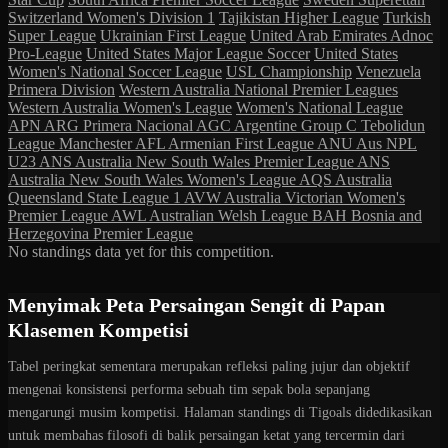
Switzerland Women's Division 1
Tajikistan Higher League
Turkish
Super League
Ukrainian First League
United Arab Emirates Adnoc
Pro-League
United States Major League Soccer
United States
Women's National Soccer League
USL Championship
Venezuela
Primera Division
Western Australia National Premier Leagues
Western Australia Women's League
Women's National League
APN
ARG Primera Nacional
AGC
Argentine Group C Tebolidun
League Manchester
AFL
Armenian First League
ANU
Aus NPL
U23
ANS
Australia New South Wales Premier League
ANS
Australia New South Wales Women's League
AQS
Australia
Queensland State League 1
AVW
Australia Victorian Women's
Premier League
AWL
Australian Welsh League
BAH
Bosnia and
Herzegovina Premier League
No standings data yet for this competition.
Menyimak Peta Persaingan Sengit di Papan
Klasemen Kompetisi
Tabel peringkat sementara merupakan refleksi paling jujur dan objektif
mengenai konsistensi performa sebuah tim sepak bola sepanjang
mengarungi musim kompetisi. Halaman standings di Tigoals didedikasikan
untuk membahas filosofi di balik persaingan ketat yang tercermin dari