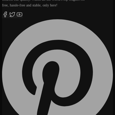
free, hassle-free and stable, only here!