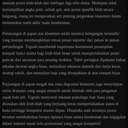
susunan posisi klub-klub dari berbagai liga elite dunia. Meskipun tidak
menampilkan angka poin, selisih gol, atau posisi spesifik klub secara
langsung, ruang ini menguraikan arti penting pergerakan klasemen dalam
menentukan nasib akhir suatu kesebelasan.
Pertarungan di papan atas klasemen selalu memicu ketegangan tersendiri
yang mampu membangkitkan emosi jutaan suporter dari pekan ke pekan
pertandingan. Tigoals membedah bagaimana konsistensi penampilan
menjadi kunci utama bagi klub-klub besar untuk mempertahankan posisi
puncak dari ancaman para pesaing terdekat. Tabel peringkat dipahami bukan
sekadar deretan angka biasa, melainkan rekaman statistik dari kerja keras,
strategi taktik, dan mentalitas baja yang ditunjukkan di atas rumput hijau.
Perjuangan di papan tengah dan zona degradasi klasemen juga menyimpan
cerita dramatis yang sangat menarik untuk disimak oleh para pengamat
sepak bola jeli. Tigoals menyoroti tekanan psikologis luar biasa yang
dirasakan oleh klub-klub yang berjuang keras mempertahankan status di
kasta tertinggi kompetisi musim depan. Dinamika naik turunnya posisi
tersebut membuktikan betapa tipisnya batas antara kesuksesan dan kegagalan
dalam industri sepak bola profesional yang sangat kompetitif.