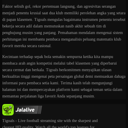
Faktor selisih gol, rekor pertemuan langsung, dan agresivitas serangan
menjadi penentu krusial saat dua klub memiliki perolehan angka yang setara
di papan klasemen. Tigoals mengulas bagaimana instrumen penentu tersebut
bekerja secara adil dalam memutuskan nasib akhir sebuah tim di
penghujung musim yang panjang. Pemahaman mendalam mengenai sistem
perhitungan ini membantu pembaca menganalisis peluang matematis klub
favorit mereka secara rasional.
Kecintaan terhadap sepak bola semakin sempurna ketika kita mampu
membaca arah angin kompetisi melalui tabel klasemen yang diperbarui
secara cermat dan berkala. Tigoals berkomitmen menyajikan ulasan
berkualitas tinggi mengenai peta persaingan global demi memuaskan dahaga
informasi para pembaca setia kami. Terima kasih telah mengunjungi
halaman ini dan mempercayakan platform kami sebagai teman setia dalam
memantau perjalanan liga favorit Anda sepanjang musim.
Tigoals - Live football streaming site with the sharpest and
clearest HD quality. Watch all the world's top leagues for