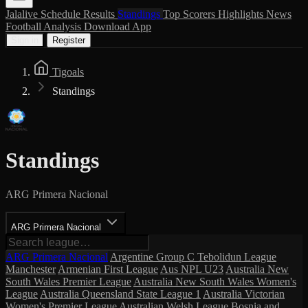
Jalalive
Schedule
Results
Standings
Top Scorers
Highlights
News
Football Analysis
Download App
Sign in
Register
Tigoals
Standings
Standings
ARG Primera Nacional
ARG Primera Nacional
ARG Primera Nacional
Argentine Group C Tebolidun League
Manchester
Armenian First League
Aus NPL U23
Australia New
South Wales Premier League
Australia New South Wales Women's
League
Australia Queensland State League 1
Australia Victorian
Women's Premier League
Australian Welsh League
Bosnia and