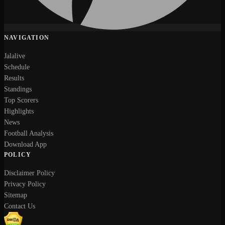
NAVIGATION
Jalalive
Schedule
Results
Standings
Top Scorers
Highlights
News
Football Analysis
Download App
POLICY
Disclaimer Policy
Privacy Policy
Sitemap
Contact Us