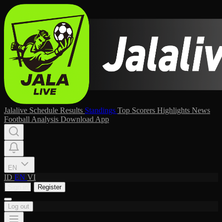
Jalalive
Schedule
Results
Standings
Top Scorers
Highlights
News
Football Analysis
Download App
EN
ID
EN
VI
Sign in
Register
Log out