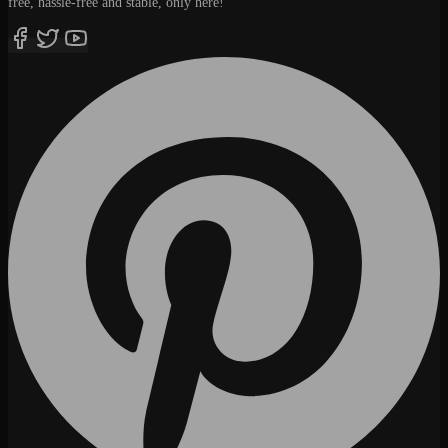
free, hassle-free and stable, only here!