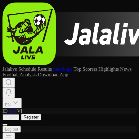
Jalalive
Schedule
Results
Standings
Top Scorers
Highlights
News
Football Analysis
Download App
EN
ID
EN
VI
Sign in
Register
Log out