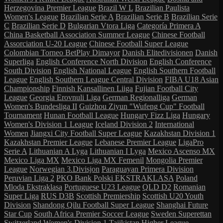
Herzegovina Premier League
Brazil W L
Brazilian Paulista
Women's League
Brazilian Serie A
Brazilian Serie B
Brazilian Serie
C
Brazilian Serie D
Bulgarian Vtora Liga
Categoría Primera A
China Basketball Association Summer League
Chinese Football
Assorciation U-20 League
Chinese Football Super League
Colombian Torneo BetPlay Dimayor
Danish Elitedivisionen
Danish
Superliga
English Conference North Division
English Conference
South Division
English National League
English Southern Football
League
English Southern League Central Division
FIBA U18 Asian
Championship
Finnish Kansallinen Liiga
Fujian Football City
League
Georgia Erovnuli Liga
German Regionalliga
German
Women's Bundesliga II
Guizhou Ziyun "Wufeng Cup" Football
Tournament
Hunan Football League
Hungary Fizz Liga
Hungary
Women's Division 1 League
Iceland Division 2
International
Women
Jiangxi City Football Super League
Kazakhstan Division 1
Kazakhstan Premier League
Lebanese Premier League
LigaPro
Serie A
Lithuanian A Lyga
Lithuanian I Lyga
Mexico Ascenso MX
Mexico Liga MX
Mexico Liga MX Femenil
Mongolia Premier
League
Norwegian 3.Divisjon
Paraguayan Primera Division
Peruvian Liga 2
PKO Bank Polski EKSTRAKLASA
Poland
Mloda Ekstraklasa
Portuguese U23 League
QLD D2
Romanian
Super Liga
RUS D3B
Scottish Premiership
Scottish U20 Youth
Division
Shandong Qilu Football Super League
Shanghai Future
Star Cup
South Africa Premier Soccer League
Sweden Superettan
Switzerland Women's Division 1
Tajikistan Higher League