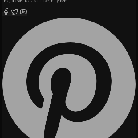
free, hassle-free and stable, only here!