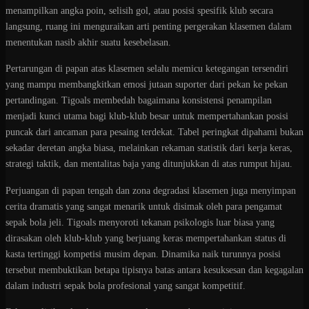
menampilkan angka poin, selisih gol, atau posisi spesifik klub secara
langsung, ruang ini menguraikan arti penting pergerakan klasemen dalam
menentukan nasib akhir suatu kesebelasan.
Pertarungan di papan atas klasemen selalu memicu ketegangan tersendiri
yang mampu membangkitkan emosi jutaan suporter dari pekan ke pekan
pertandingan. Tigoals membedah bagaimana konsistensi penampilan
menjadi kunci utama bagi klub-klub besar untuk mempertahankan posisi
puncak dari ancaman para pesaing terdekat. Tabel peringkat dipahami bukan
sekadar deretan angka biasa, melainkan rekaman statistik dari kerja keras,
strategi taktik, dan mentalitas baja yang ditunjukkan di atas rumput hijau.
Perjuangan di papan tengah dan zona degradasi klasemen juga menyimpan
cerita dramatis yang sangat menarik untuk disimak oleh para pengamat
sepak bola jeli. Tigoals menyoroti tekanan psikologis luar biasa yang
dirasakan oleh klub-klub yang berjuang keras mempertahankan status di
kasta tertinggi kompetisi musim depan. Dinamika naik turunnya posisi
tersebut membuktikan betapa tipisnya batas antara kesuksesan dan kegagalan
dalam industri sepak bola profesional yang sangat kompetitif.