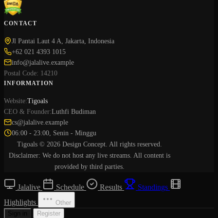
CONTACT
Jl Pantai Laut 4 A, Jakarta, Indonesia
+62 021 4393 1015
info@jalalive.example
Postal Code: 14210
INFORMATION
Website:
Tigoals
CEO & Founder:
Luthfi Budiman
cs@jalalive.example
06:00 - 23:00, Senin - Minggu
Tigoals © 2026 Design Concept. All rights reserved.
Disclaimer: We do not host any live streams. All content is
provided by third parties.
Jalalive
Schedule
Results
Standings
Highlights
Other
Sign in
Register