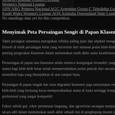
Women's National League
APN
ARG Primera Nacional
AGC
Argentine Group C Tebolidun Le
South Wales Women's League
AQS
Australia Queensland State Leag
No standings data yet for this competition.
Menyimak Peta Persaingan Sengit di Papan Klase
Tabel peringkat sementara merupakan refleksi paling jujur dan objektif men
filosofi di balik persaingan ketat yang tercermin dari susunan posisi klub-klu
penting pergerakan klasemen dalam menentukan nasib akhir suatu kesebelasa
Pertarungan di papan atas klasemen selalu memicu ketegangan tersendiri y
utama bagi klub-klub besar untuk mempertahankan posisi puncak dari ancaman p
mentalitas baja yang ditunjukkan di atas rumput hijau.
Perjuangan di papan tengah dan zona degradasi klasemen juga menyimpan cerit
klub-klub yang berjuang keras mempertahankan status di kasta tertinggi komp
profesional yang sangat kompetitif.
Faktor selisih gol, rekor pertemuan langsung, dan agresivitas serangan menj
secara adil dalam memutuskan nasib akhir sebuah tim di penghujung musim 