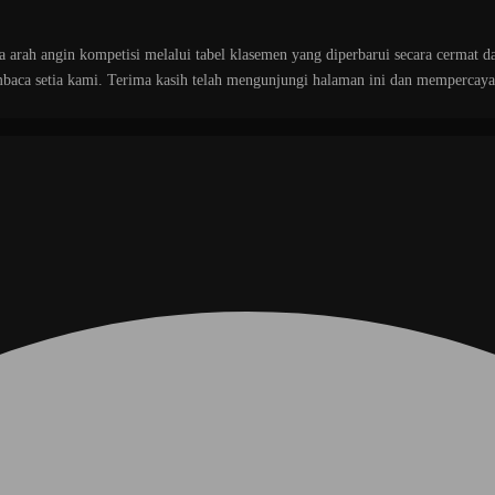
rah angin kompetisi melalui tabel klasemen yang diperbarui secara cermat da
baca setia kami. Terima kasih telah mengunjungi halaman ini dan mempercayak