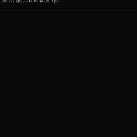
otball Analysis
Download App