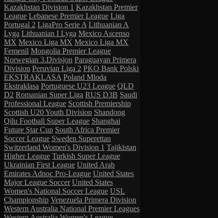
Kazakhstan Division 1
Kazakhstan Premier
League
Lebanese Premier League
Liga
Portugal 2
LigaPro Serie A
Lithuanian A
Lyga
Lithuanian I Lyga
Mexico Ascenso
MX
Mexico Liga MX
Mexico Liga MX
Femenil
Mongolia Premier League
Norwegian 3.Divisjon
Paraguayan Primera
Division
Peruvian Liga 2
PKO Bank Polski
EKSTRAKLASA
Poland Mloda
Ekstraklasa
Portuguese U23 League
QLD
D2
Romanian Super Liga
RUS D3B
Saudi
Professional League
Scottish Premiership
Scottish U20 Youth Division
Shandong
Qilu Football Super League
Shanghai
Future Star Cup
South Africa Premier
Soccer League
Sweden Superettan
Switzerland Women's Division 1
Tajikistan
Higher League
Turkish Super League
Ukrainian First League
United Arab
Emirates Adnoc Pro-League
United States
Major League Soccer
United States
Women's National Soccer League
USL
Championship
Venezuela Primera Division
Western Australia National Premier Leagues
Western Australia Women's League