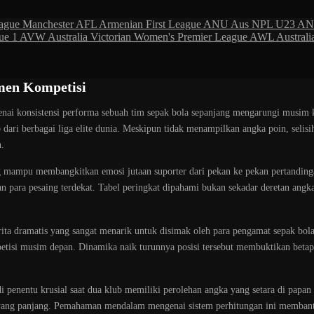
ague Manchester
AFL
Armenian First League
ANU
Aus NPL U23
AN
ue 1
AVW
Australia Victorian Women's Premier League
AWL
Austral
men Kompetisi
genai konsistensi performa sebuah tim sepak bola sepanjang mengarungi musim
b dari berbagai liga elite dunia. Meskipun tidak menampilkan angka poin, selisih
n.
ang mampu membangkitkan emosi jutaan suporter dari pekan ke pekan pertandin
ara pesaing terdekat. Tabel peringkat dipahami bukan sekadar deretan angka bia
a dramatis yang sangat menarik untuk disimak oleh para pengamat sepak bola j
etisi musim depan. Dinamika naik turunnya posisi tersebut membuktikan betapa
adi penentu krusial saat dua klub memiliki perolehan angka yang setara di pap
yang panjang. Pemahaman mendalam mengenai sistem perhitungan ini membantu