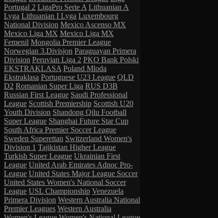
Portugal 2
LigaPro Serie A
Lithuanian A
Lyga
Lithuanian I Lyga
Luxembourg
National Division
Mexico Ascenso MX
Mexico Liga MX
Mexico Liga MX
Femenil
Mongolia Premier League
Norwegian 3.Divisjon
Paraguayan Primera
Division
Peruvian Liga 2
PKO Bank Polski
EKSTRAKLASA
Poland Mloda
Ekstraklasa
Portuguese U23 League
QLD
D2
Romanian Super Liga
RUS D3B
Russian First League
Saudi Professional
League
Scottish Premiership
Scottish U20
Youth Division
Shandong Qilu Football
Super League
Shanghai Future Star Cup
South Africa Premier Soccer League
Sweden Superettan
Switzerland Women's
Division 1
Tajikistan Higher League
Turkish Super League
Ukrainian First
League
United Arab Emirates Adnoc Pro-
League
United States Major League Soccer
United States Women's National Soccer
League
USL Championship
Venezuela
Primera Division
Western Australia National
Premier Leagues
Western Australia
Women's League
Women's National League