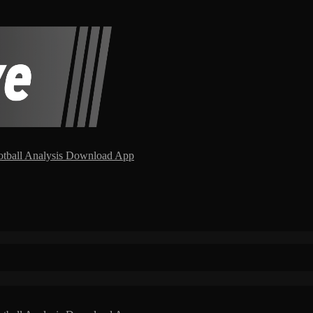
otball Analysis
Download App