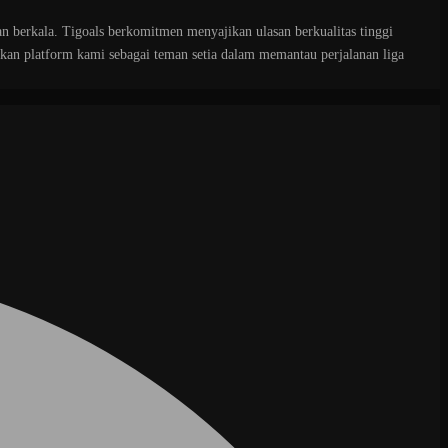
n berkala. Tigoals berkomitmen menyajikan ulasan berkualitas tinggi
an platform kami sebagai teman setia dalam memantau perjalanan liga