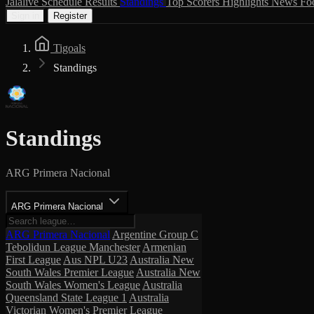
Jalalive
Schedule
Results
Standings
Top Scorers
Highlights
News
Fo
Sign in
Register
Tigoals
Standings
Standings
ARG Primera Nacional
ARG Primera Nacional
ARG Primera Nacional
Argentine Group C
Tebolidun League Manchester
Armenian
First League
Aus NPL U23
Australia New
South Wales Premier League
Australia New
South Wales Women's League
Australia
Queensland State League 1
Australia
Victorian Women's Premier League