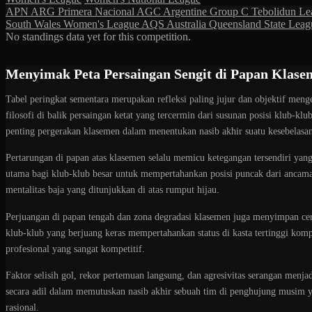
APN
ARG Primera Nacional
AGC
Argentine Group C Tebolidun Le
South Wales Women's League
AQS
Australia Queensland State Leag
No standings data yet for this competition.
Menyimak Peta Persaingan Sengit di Papan Klase
Tabel peringkat sementara merupakan refleksi paling jujur dan objektif men
filosofi di balik persaingan ketat yang tercermin dari susunan posisi klub-klu
penting pergerakan klasemen dalam menentukan nasib akhir suatu kesebelasa
Pertarungan di papan atas klasemen selalu memicu ketegangan tersendiri y
utama bagi klub-klub besar untuk mempertahankan posisi puncak dari ancaman p
mentalitas baja yang ditunjukkan di atas rumput hijau.
Perjuangan di papan tengah dan zona degradasi klasemen juga menyimpan cerit
klub-klub yang berjuang keras mempertahankan status di kasta tertinggi komp
profesional yang sangat kompetitif.
Faktor selisih gol, rekor pertemuan langsung, dan agresivitas serangan menj
secara adil dalam memutuskan nasib akhir sebuah tim di penghujung musim 
rasional.