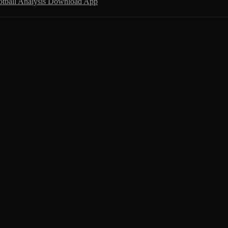
otball Analysis
Download App