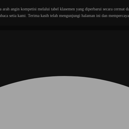
rah angin kompetisi melalui tabel klasemen yang diperbarui secara cermat da
baca setia kami. Terima kasih telah mengunjungi halaman ini dan mempercayak