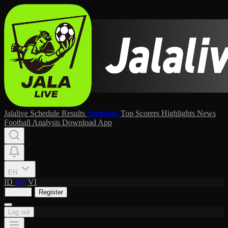
Jalalive
Schedule
Results
Standings
Top Scorers
Highlights
News
Football Analysis
Download App
EN
ID
EN
VI
Sign in
Register
Log out