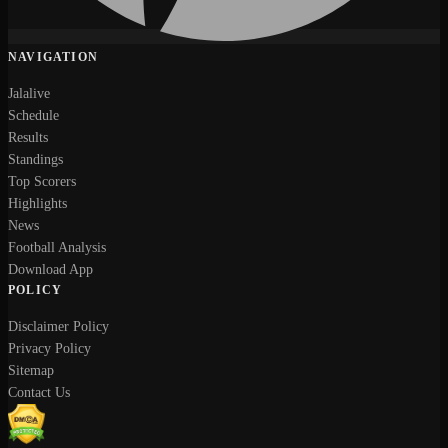
NAVIGATION
Jalalive
Schedule
Results
Standings
Top Scorers
Highlights
News
Football Analysis
Download App
POLICY
Disclaimer Policy
Privacy Policy
Sitemap
Contact Us