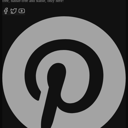
free, hassle-free and stable, only here!