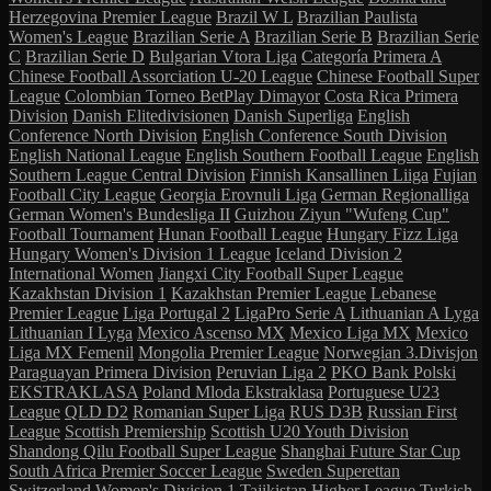
Herzegovina Premier League
Brazil W L
Brazilian Paulista
Women's League
Brazilian Serie A
Brazilian Serie B
Brazilian Serie
C
Brazilian Serie D
Bulgarian Vtora Liga
Categoría Primera A
Chinese Football Assorciation U-20 League
Chinese Football Super
League
Colombian Torneo BetPlay Dimayor
Costa Rica Primera
Division
Danish Elitedivisionen
Danish Superliga
English
Conference North Division
English Conference South Division
English National League
English Southern Football League
English
Southern League Central Division
Finnish Kansallinen Liiga
Fujian
Football City League
Georgia Erovnuli Liga
German Regionalliga
German Women's Bundesliga II
Guizhou Ziyun "Wufeng Cup"
Football Tournament
Hunan Football League
Hungary Fizz Liga
Hungary Women's Division 1 League
Iceland Division 2
International Women
Jiangxi City Football Super League
Kazakhstan Division 1
Kazakhstan Premier League
Lebanese
Premier League
Liga Portugal 2
LigaPro Serie A
Lithuanian A Lyga
Lithuanian I Lyga
Mexico Ascenso MX
Mexico Liga MX
Mexico
Liga MX Femenil
Mongolia Premier League
Norwegian 3.Divisjon
Paraguayan Primera Division
Peruvian Liga 2
PKO Bank Polski
EKSTRAKLASA
Poland Mloda Ekstraklasa
Portuguese U23
League
QLD D2
Romanian Super Liga
RUS D3B
Russian First
League
Scottish Premiership
Scottish U20 Youth Division
Shandong Qilu Football Super League
Shanghai Future Star Cup
South Africa Premier Soccer League
Sweden Superettan
Switzerland Women's Division 1
Tajikistan Higher League
Turkish