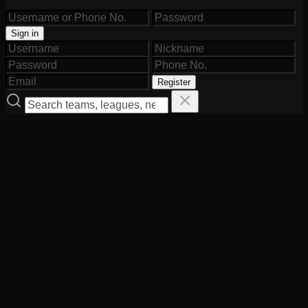
Sign in
Register