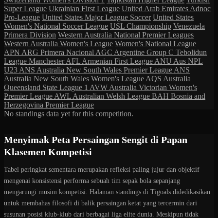
Super League
Ukrainian First League
United Arab Emirates Adnoc
Pro-League
United States Major League Soccer
United States
Women's National Soccer League
USL Championship
Venezuela
Primera Division
Western Australia National Premier Leagues
Western Australia Women's League
Women's National League
APN
ARG Primera Nacional
AGC
Argentine Group C Tebolidun
League Manchester
AFL
Armenian First League
ANU
Aus NPL
U23
ANS
Australia New South Wales Premier League
ANS
Australia New South Wales Women's League
AQS
Australia
Queensland State League 1
AVW
Australia Victorian Women's
Premier League
AWL
Australian Welsh League
BAH
Bosnia and
Herzegovina Premier League
No standings data yet for this competition.
Menyimak Peta Persaingan Sengit di Papan
Klasemen Kompetisi
Tabel peringkat sementara merupakan refleksi paling jujur dan objektif
mengenai konsistensi performa sebuah tim sepak bola sepanjang
mengarungi musim kompetisi. Halaman standings di Tigoals didedikasikan
untuk membahas filosofi di balik persaingan ketat yang tercermin dari
susunan posisi klub-klub dari berbagai liga elite dunia. Meskipun tidak