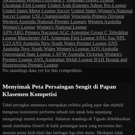
Ukrainian First League
United Arab Emirates Adnoc Pro-League
United States Major League Soccer
United States Women's National
Soccer League
USL Championship
Venezuela Primera Division
Western Australia National Premier Leagues
Western Australia
Women's League
Women's National League
APN
ARG Primera Nacional
AGC
Argentine Group C Tebolidun
League Manchester
AFL
Armenian First League
ANU
Aus NPL
U23
ANS
Australia New South Wales Premier League
ANS
Australia New South Wales Women's League
AQS
Australia
Queensland State League 1
AVW
Australia Victorian Women's
Premier League
AWL
Australian Welsh League
BAH
Bosnia and
Herzegovina Premier League
No standings data yet for this competition.
Menyimak Peta Persaingan Sengit di Papan
Klasemen Kompetisi
Tabel peringkat sementara merupakan refleksi paling jujur dan objektif
mengenai konsistensi performa sebuah tim sepak bola sepanjang
mengarungi musim kompetisi. Halaman standings di Tigoals didedikasikan
untuk membahas filosofi di balik persaingan ketat yang tercermin dari
susunan posisi klub-klub dari berbagai liga elite dunia. Meskipun tidak