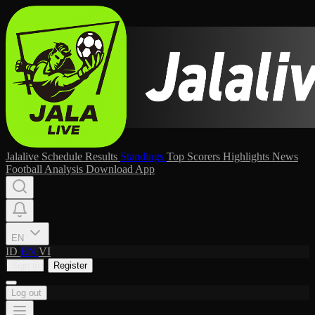
Jalalive
Schedule
Results
Standings
Top Scorers
Highlights
News
Football Analysis
Download App
EN
ID
EN
VI
Sign in
Register
Log out