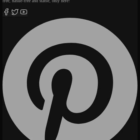
free, hassle-free and stable, only here!