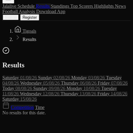
Jalalive
Schedule
Results
Standings
Top Scorers
Highlights
News
Football Analysis
Download App
Sign in
Register
Tigoals
Results
Results
Saturday
01/08/26
Sunday
02/08/26
Monday
03/08/26
Tuesday
04/08/26
Wednesday
05/08/26
Thursday
06/08/26
Friday
07/08/26
Today
08/08/26
Sunday
09/08/26
Monday
10/08/26
Tuesday
11/08/26
Wednesday
12/08/26
Thursday
13/08/26
Friday
14/08/26
Saturday
15/08/26
Competition
Time
No results for this date.