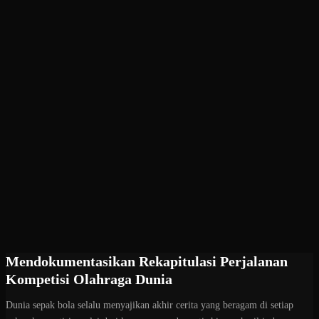
Mendokumentasikan Rekapitulasi Perjalanan
Kompetisi Olahraga Dunia
Dunia sepak bola selalu menyajikan akhir cerita yang beragam di setiap