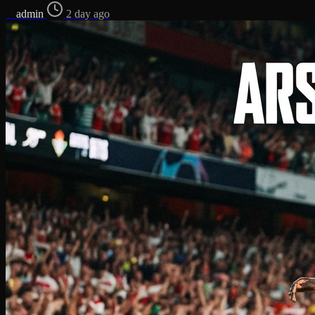
A
admin
2 day ago