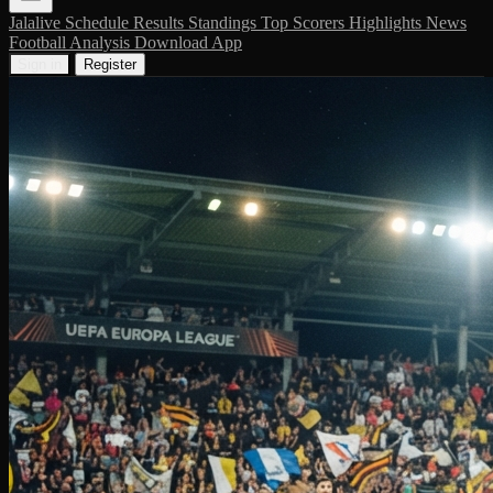
Jalalive
Schedule
Results
Standings
Top Scorers
Highlights
News
Football Analysis
Download App
Sign in
Register