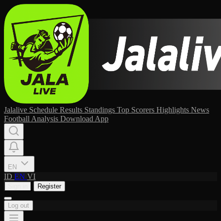
Jalalive
Schedule
Results
Standings
Top Scorers
Highlights
News
Football Analysis
Download App
EN
ID
EN
VI
Sign in
Register
Log out